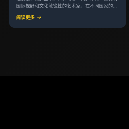
国际视野和文化敏锐性的艺术家，在不同国家的文
化环境中，我常常被问及我的作品如何符合这些文
阅读更多
化的特性以及我对世界的看法